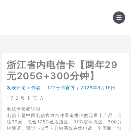
跳
至
内
容
浙江省内电信卡【两年29
元205G+300分钟】
发表评论
/ 作者：
172号卡官方
/
2026年6月15日
1 7 2 号 卡 官 方
电信卡套餐说明
电信卡是中国电信官方合作渠道推出的流量卡产品，月
租29元，包含175G通用流量、30G定向流量、300分
钟通话。通过172号卡分销系统在线申请，全国顺丰包