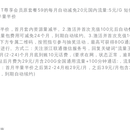
2T尊享会员原套餐59的每月自动减免20元国内流量:5元/G 短
月半量半价
量半价，首月套内资源量减半。2.激活并首次充值100元后自动叠
流量包费用可减免24个月，到期自动续约。3.激活并首次充值1
描下方专属二维码，按照指引参与抽奖活动，最高可获得80G通
策进行。方式二：关注浙江联通微信服务号，回复关键词“流量
月(2-24)个月月底到账10元话费，(要求在网，状态正常，逾
贴后月费为29元/月含200G全国通用流量+100分钟通话:，流
首月半量半价之后第2-24月租29元/月，之后39元/月包含2
月，到期自动续约)
优惠