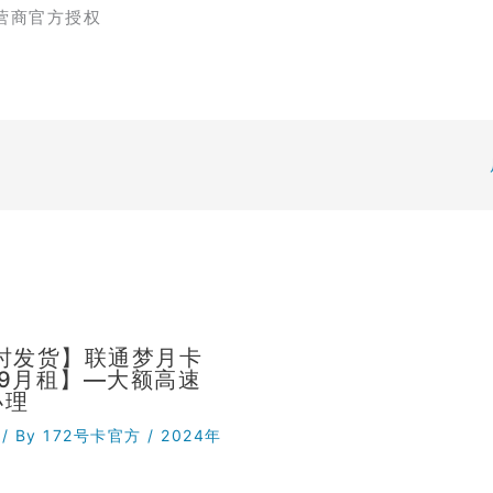
营商官方授权
小时发货】联通梦月卡
29月租】—大额高速
办理
/ By
172号卡官方
/
2024年