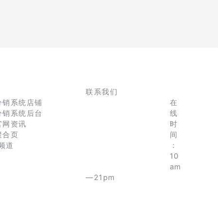
联系我们
分销系统店铺
在
分销系统后台
线
官网资讯
时
聚合页
间
e频道
：
10
am
—21pm