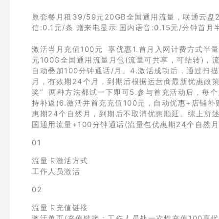
原套餐月租39/59元20GB全国通用流量，联通云盘
信:0.1元/条 赠来电显示 国内语音:0.15元/分钟首
激活当月充值100元 享优惠1.首月入网计费方式半
元100G全国通用流量月包(流量可共享，可结转)，
自动叠加100分钟通话/月。4.激活成功后，通过扫
月，有效期24个月，到期后根据运营商最新优惠政
奖” 两种方法都试一下即可5.参与首充活动后，每个
持补返)6.激活并首充充值100元，自动优惠+店铺补
惠期24个自然月，到期后不取消优惠顺延。综上所述：
国通用流量+100分钟通话(流量包优惠期24个自然
01
流量卡激活方式
工作人员激活
02
流量卡充值链接
激活单页/充值链接：工作人员处一次性充值100享