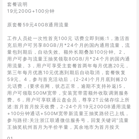
套餐说明
19元200G+100分钟
原套餐59元40GB通用流量
工作人员处一次性首充100元 话费立即到账:1，激活首
充后用户可另享80GB/月*24个月的国内通用流量，流
量包到期后，自动失效。额外长期叠加100分钟。2，
用户可参与流量王抽奖领取80GB/月*24个月的国内通
用流量。3，用户可享受主套餐首两年每月优惠20元，
第三年每月优惠10元优惠到期后自动取消，套餐恢复
59元。4，参与首充活动后，(2-24)个月月底到账20
元话费，(要求在网，状态正常，逾期不支持补返)5，
用户可领取500M宽带，安装宽带需额外收取调测服务
费。6，用户可享联通云盘会员，尊享2T云储存综上所
述:首月首月按天收费，2-24个月19元200GB通用流量
+100分钟通话+500M宽带新流量王抽奖路径已上线，
参与路径:关注浙江联通微信服务号，回复关键词“流量
王抽奖杭州首月为半价半量，其余地市为首月按天
01