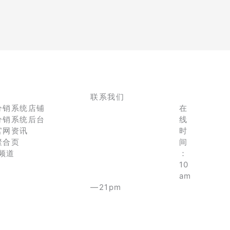
联系我们
分销系统店铺
在
分销系统后台
线
官网资讯
时
聚合页
间
e频道
：
10
am
—21pm