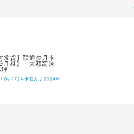
小时发货】联通梦月卡
29月租】—大额高速
办理
/ By
172号卡官方
/
2024年