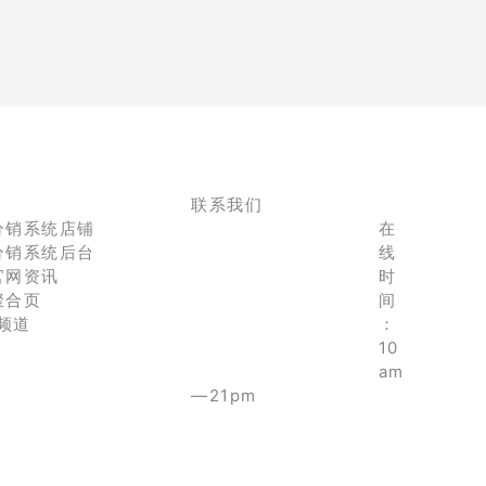
联系我们
分销系统店铺
在
分销系统后台
线
官网资讯
时
聚合页
间
e频道
：
10
am
—21pm