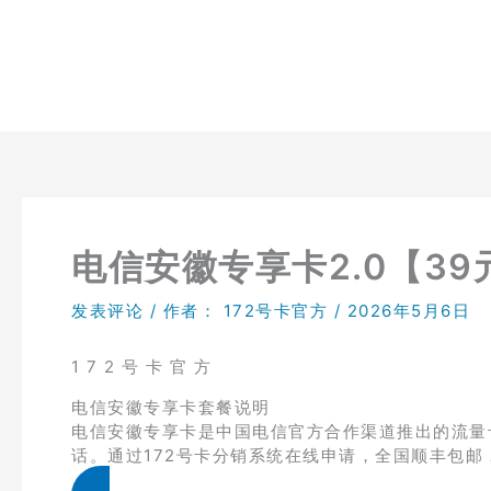
跳
至
内
容
电信安徽专享卡2.0【39元
发表评论
/ 作者：
172号卡官方
/
2026年5月6日
1 7 2 号 卡 官 方
电信安徽专享卡套餐说明
电信安徽专享卡是中国电信官方合作渠道推出的流量卡产
话。通过172号卡分销系统在线申请，全国顺丰包邮