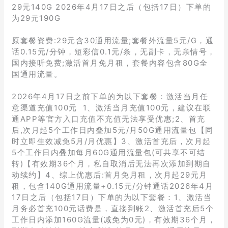
29元140G 2026年4月17日之后（包括17日）下单的
为29元190G
原套餐资费:29元含30通用流量;套餐外流量5元/G，通
话0.15元/分钟，短彩信0.1元/条，无副卡，无亲情号，
国内接听免费;激活首月免月租，套餐内容包含80G全
国通用流量。
2026年4月17日之前下单的为以下套餐：激活当月任
意渠道充值100元 1、激活当月充值100元，建议在联
通APP等官方入口充值不充值无法享受优惠;2、首充
后,次月起5个工作日内叠加5元/月50G通用流量包【同
时立即生效减免5月/月优惠】3、激活首充后，次月起
5个工作日内叠加每月60G通用流量包(可共享不可结
转)【有效期36个月，私自取消后无法再次添加到期自
动续约】4、综上优惠后:首月免月租，次月起29元月
租，包含140G通用流量+0.15元/分钟通话2026年4月
17日之后（包括17日）下单的为以下套餐：1、激活当
月务必首充100元话费是，直接到账2、激活首充后5个
工作日内添加160G流量(减免为0元)，有效期36个月，