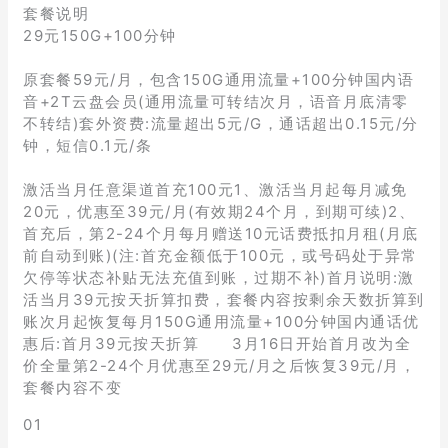
套餐说明
29元150G+100分钟
原套餐59元/月，包含150G通用流量+100分钟国内语
音+2T云盘会员(通用流量可转结次月，语音月底清零
不转结)套外资费:流量超出5元/G，通话超出0.15元/分
钟，短信0.1元/条
激活当月任意渠道首充100元1、激活当月起每月减免
20元，优惠至39元/月(有效期24个月，到期可续)2、
首充后，第2-24个月每月赠送10元话费抵扣月租(月底
前自动到账)(注:首充金额低于100元，或号码处于异常
欠停等状态补贴无法充值到账，过期不补)首月说明:激
活当月39元按天折算扣费，套餐内容按剩余天数折算到
账次月起恢复每月150G通用流量+100分钟国内通话优
惠后:首月39元按天折算 3月16日开始首月改为全
价全量第2-24个月优惠至29元/月之后恢复39元/月，
套餐内容不变
01