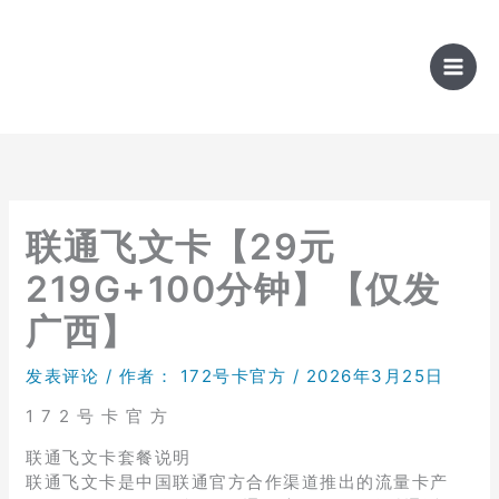
跳
至
内
容
联通飞文卡【29元
219G+100分钟】【仅发
广西】
发表评论
/ 作者：
172号卡官方
/
2026年3月25日
1 7 2 号 卡 官 方
联通飞文卡套餐说明
联通飞文卡是中国联通官方合作渠道推出的流量卡产