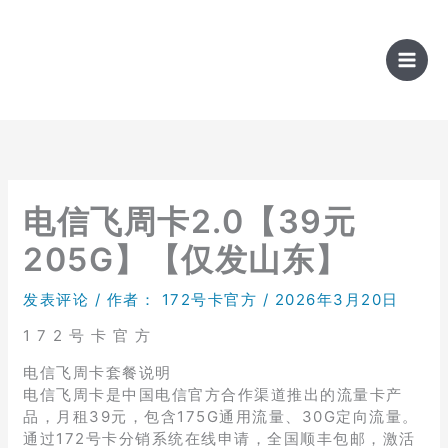
跳
至
内
容
电信飞周卡2.0【39元
205G】【仅发山东】
发表评论
/ 作者：
172号卡官方
/
2026年3月20日
1 7 2 号 卡 官 方
电信飞周卡套餐说明
电信飞周卡是中国电信官方合作渠道推出的流量卡产
品，月租39元，包含175G通用流量、30G定向流量。
通过172号卡分销系统在线申请，全国顺丰包邮，激活