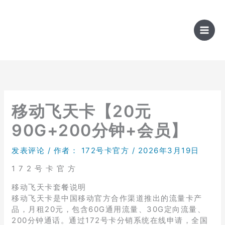
跳
至
内
容
移动飞天卡【20元
90G+200分钟+会员】
发表评论
/ 作者：
172号卡官方
/
2026年3月19日
1 7 2 号 卡 官 方
移动飞天卡套餐说明
移动飞天卡是中国移动官方合作渠道推出的流量卡产
品，月租20元，包含60G通用流量、30G定向流量、
200分钟通话。通过172号卡分销系统在线申请，全国