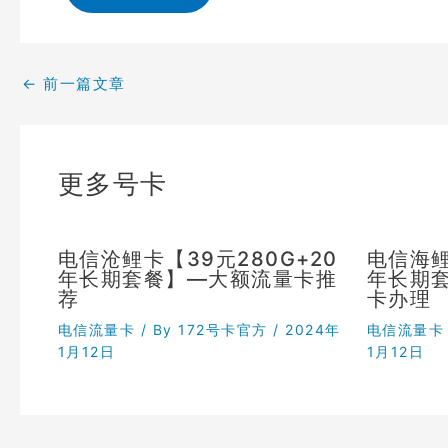
←
前一篇文章
更多号卡
电信沧鲤卡【39元280G+20
电信海鲤
年长期套餐】—大额流量卡推
年长期
荐
卡办理
电信流量卡
/ By
172号卡官方
/
2024年
电信流量卡
1月12日
1月12日