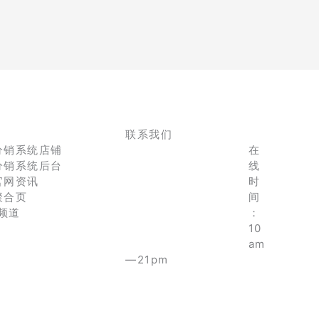
联系我们
分销系统店铺
在
分销系统后台
线
官网资讯
时
聚合页
间
e频道
：
10
am
—21pm