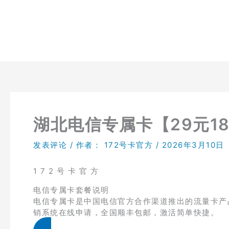
跳
至
内
容
湖北电信专属卡【29元18
发表评论
/ 作者：
172号卡官方
/
2026年3月10日
1 7 2 号 卡 官 方
电信专属卡套餐说明
电信专属卡是中国电信官方合作渠道推出的流量卡产品，
销系统在线申请，全国顺丰包邮，激活简单快捷。