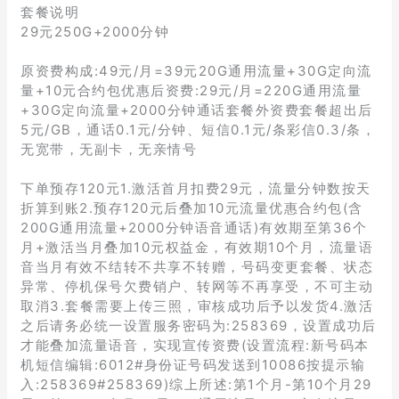
套餐说明
29元250G+2000分钟
原资费构成:49元/月=39元20G通用流量+30G定向流
量+10元合约包优惠后资费:29元/月=220G通用流量
+30G定向流量+2000分钟通话套餐外资费套餐超出后
5元/GB，通话0.1元/分钟、短信0.1元/条彩信0.3/条，
无宽带，无副卡，无亲情号
下单预存120元1.激活首月扣费29元，流量分钟数按天
折算到账2.预存120元后叠加10元流量优惠合约包(含
200G通用流量+2000分钟语音通话)有效期至第36个
月+激活当月叠加10元权益金，有效期10个月，流量语
音当月有效不结转不共享不转赠，号码变更套餐、状态
异常、停机保号欠费销户、转网等不再享受，不可主动
取消3.套餐需要上传三照，审核成功后予以发货4.激活
之后请务必统一设置服务密码为:258369，设置成功后
才能叠加流量语音，实现宣传资费(设置流程:新号码本
机短信编辑:6012#身份证号码发送到10086按提示输
入:258369#258369)综上所述:第1个月-第10个月29