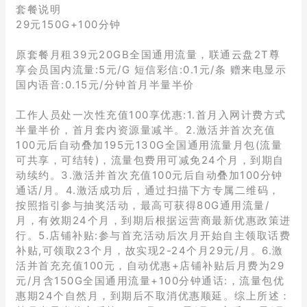
套餐说明
29元150G+100分钟
原套餐月租39元20GB全国通用流量，联通云盘2T尊
享会员国内流量:5元/G 短信彩信:0.1元/条 赠来电显示
国内语音:0.15元/分钟首月半量半价
工作人员处一次性充值100享优惠:1.首月入网计费方式
半量半价，首月套内资源量减半。2.激活并首次充值
100元后自动叠加195元130G全国通用流量月包(流量
可共享，可结转)，流量包费用可减免24个月，到期自
动续约。3.激活并首次充值100元后自动叠加100分钟
通话/月。4.激活成功后，通过扫描下方专属二维码，
按照指引参与抽奖活动，最高可获得80G通用流量/
月，有效期24个月，到期后根据运营商最新优惠政策进
行。5.店铺补贴:参与首充活动后次月开始自主领取话费
补贴,可领取23个月，故实现2-24个月29元/月。6.激
活并首充充值100元，自动优惠+店铺补贴后月费为29
元/月含150G全国通用流量+100分钟通话:，流量包优
惠期24个自然月，到期后不取消优惠顺延。综上所述：