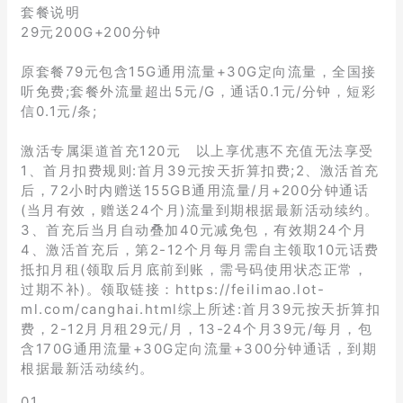
套餐说明
29元200G+200分钟
原套餐79元包含15G通用流量+30G定向流量，全国接
听免费;套餐外流量超出5元/G，通话0.1元/分钟，短彩
信0.1元/条;
激活专属渠道首充120元 以上享优惠不充值无法享受
1、首月扣费规则:首月39元按天折算扣费;2、激活首充
后，72小时内赠送155GB通用流量/月+200分钟通话
(当月有效，赠送24个月)流量到期根据最新活动续约。
3、首充后当月自动叠加40元减免包，有效期24个月
4、激活首充后，第2-12个月每月需自主领取10元话费
抵扣月租(领取后月底前到账，需号码使用状态正常，
过期不补)。领取链接：https://feilimao.lot-
ml.com/canghai.html综上所述:首月39元按天折算扣
费，2-12月月租29元/月，13-24个月39元/每月，包
含170G通用流量+30G定向流量+300分钟通话，到期
根据最新活动续约。
01