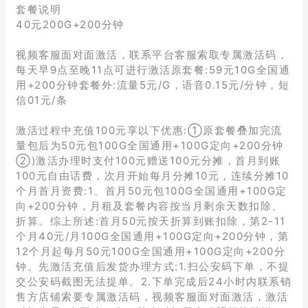
套餐说明
40元200G+200分钟
视频客服面对面激活，联系平台客服索取专属激活码，
每天早9点至晚11点可进行激活原套餐:59元10G全国通
用+200分钟套餐外:流量5元/G，语音0.15元/分钟，短
信01元/条
激活过程中充值100元享以下优惠:①原套餐叠加完流
量包后为50元包100G全国通用+100G定向+200分钟
②)激活办理时支付100元赠送100元分摊，首月到账
100元自由话费，次月开始每月分摊10元，连续分摊10
个月首月资费:1、首月50元包100G全国通用+100G定
向+200分钟，月租及套餐内容按当月剩余天数扣除、
折算。综上所述:首月50元按天折算到账扣除，第2-11
个月40元/月100G全国通用+100G定向+200分钟，第
12个月起每月50元100G全国通用+100G定向+200分
钟。先激活充值后发货办理方式:1.扫公安码下单，不提
交公安码截图无法提单。2.下单完成后24小时内联系销
售方店铺索要专属激活码，视频客服面对面激活，激活