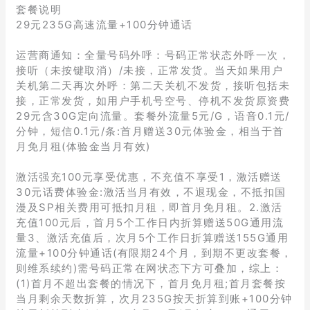
套餐说明
29元235G高速流量+100分钟通话
运营商通知：全量号码外呼：号码正常状态外呼一次，
接听（未按键取消）/未接，正常发货。当天如果用户
关机第二天再次外呼：第二天关机不发货，接听包括未
接，正常发货，如用户手机号空号、停机不发货原资费
29元含30G定向流量。套餐外流量5元/G，语音0.1元/
分钟，短信0.1元/条:首月赠送30元体验金，相当于首
月免月租(体验金当月有效)
激活强充100元享受优惠，不充值不享受1，激活赠送
30元话费体验金:激活当月有效，不退现金，不抵扣国
漫及SP相关费用可抵扣月租，即首月免月租。2.激活
充值100元后，首月5个工作日内折算赠送50G通用流
量3、激活充值后，次月5个工作日折算赠送155G通用
流量+100分钟通话(有限期24个月，到期不更改套餐，
则维系续约)需号码正常在网状态下方可叠加，综上：
(1)首月不超出套餐的情况下，首月免月租;首月套餐按
当月剩余天数折算，次月235G按天折算到账+100分钟