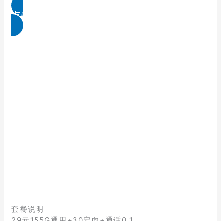
点击免费领取
套餐说明
29元155G通用+30定向+通话0.1