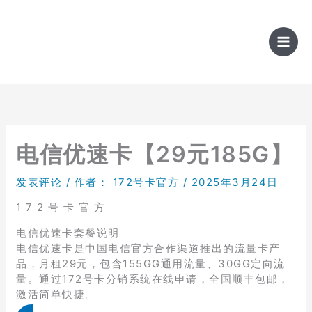
跳
至
内
容
电信优速卡【29元185G】
发表评论
/ 作者：
172号卡官方
/
2025年3月24日
1 7 2 号 卡 官 方
电信优速卡套餐说明
电信优速卡是中国电信官方合作渠道推出的流量卡产
品，月租29元，包含155GG通用流量、30GG定向流
量。通过172号卡分销系统在线申请，全国顺丰包邮，
激活简单快捷。