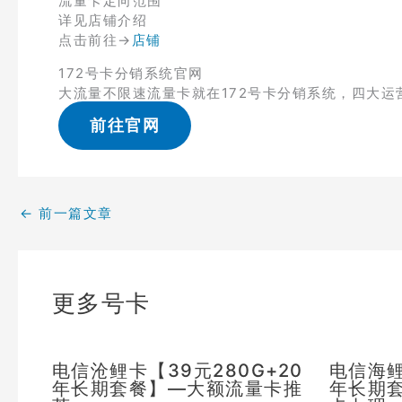
流量卡定向范围
详见店铺介绍
点击前往→
店铺
172号卡分销系统官网
大流量不限速流量卡就在172号卡分销系统，四大运
前往官网
←
前一篇文章
更多号卡
电信沧鲤卡【39元280G+20
电信海鲤
年长期套餐】—大额流量卡推
年长期