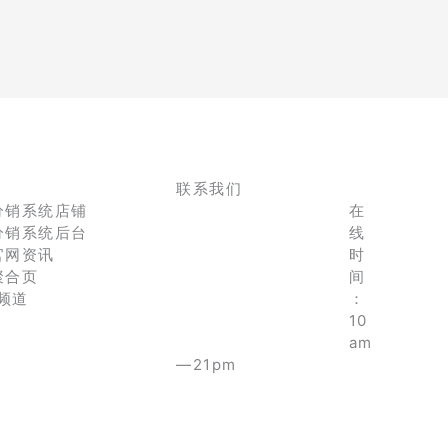
联系我们
分销系统店铺
在
分销系统后台
线
官网资讯
时
聚合页
间
e频道
：
10
am
—21pm