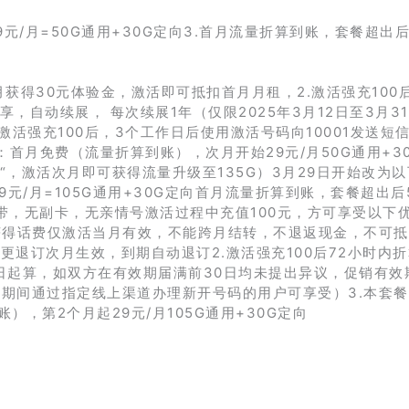
29元/月=50G通用+30G定向3.首月流量折算到账，套餐超出后
月获得30元体验金，激活即可抵扣首月月租，2.激活强充100后
，自动续展， 每次续展1年（仅限2025年3月12日至3月3
活强充100后，3个工作日后使用激活号码向10001发送短信
：首月免费（流量折算到账），次月开始29元/月50G通用+3
0“，激活次月即可获得流量升级至135G）3月29日开始改为
9元/月=105G通用+30G定向首月流量折算到账，套餐超出后
，无宽带，无副卡，无亲情号激活过程中充值100元，方可享受以下优
获得话费仅激活当月有效，不能跨月结转，不退返现金，不可
变更退订次月生效，到期自动退订2.激活强充100后72小时内
之日起算，如双方在有效期届满前30日均未提出异议，促销有效
0日期间通过指定线上渠道办理新开号码的用户可享受）3.本套
，第2个月起29元/月105G通用+30G定向