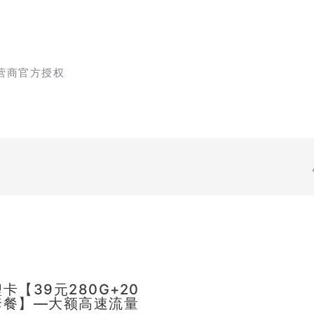
营商官方授权
卡【39元280G+20
套餐】—大额高速流量