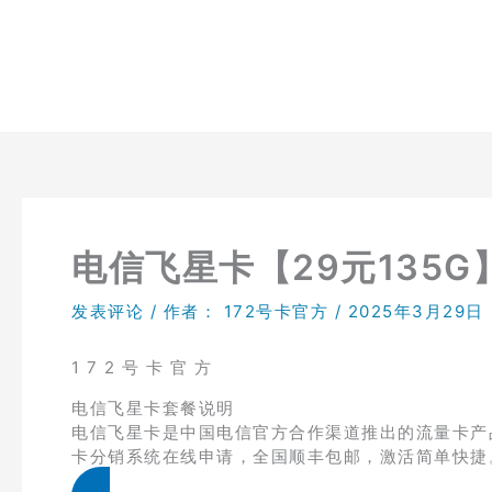
跳
至
内
容
电信飞星卡【29元135G
发表评论
/ 作者：
172号卡官方
/
2025年3月29日
1 7 2 号 卡 官 方
电信飞星卡套餐说明
电信飞星卡是中国电信官方合作渠道推出的流量卡产品，
卡分销系统在线申请，全国顺丰包邮，激活简单快捷