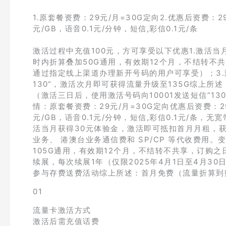
1.原套餐资费：29元/月=30G定向2.优惠后资费：
元/GB，语音0.1元/分钟，短信,彩信0.1元/条
激活过程中充值100元，方可享受以下优惠1.激活当
时内折算叠加50G通用，有效期12个月，不结转不共享
通过指定线上渠道办理新开号码的用户可享受）；3.激
130“，激活次月即可获得流量升级至135G综上所述
（激活三日后，使用激活号码向10001发送短信”13
情：原套餐资费：29元/月=30G定向优惠后资费：2
元/GB，语音0.1元/分钟，短信,彩信0.1元/条
活当月获得30元体验金，激活即可抵扣首月月租，
业务、 港澳台业务通信费和 SP/CP 等代收费用。
105G通用，有效期12个月，不结转不共享，订购
续展，每次续展1年（仅限2025年4月1日至4月3
参与存费送费活动综上所述：首月免费（流量折算到账）
01
流量卡激活方式
激活后需充值话费