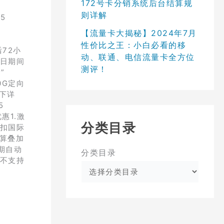
172号卡分销系统后台结算规
则详解
5
【流量卡大揭秘】2024年7月
性价比之王：小白必看的移
72小
动、联通、电信流量卡全方位
1日期间
测评！
”
0G定向
以下详
5
惠1.激
分类目录
抵扣国际
折算叠加
期自动
分类目录
餐不支持