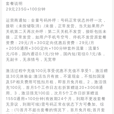
套餐说明
29元235G+100分钟
运营商通知：全量号码外呼：号码正常状态外呼一次，
接听（未按键取消）/未接，正常发货。当天如果用户
关机第二天再次外呼：第二天关机不发货，接听包括未
接，正常发货，如用户手机号空号、停机不发货原套餐
资费：29元/月=30G定向优惠后资费：29元/月
=205G通用+30G定向+100分钟套外流量：流量5
元/GB，国内通话0.1元/分钟，国内短/彩信0.1元/条，
无副卡，无亲情号，无宽带
激活过程中充值100元享受优惠不充值不享受1，激活赠
送30元体验金:激活当月有效，不退现金，不抵扣国漫
及SP相关费用可抵扣月租，即首月免月租。2，激活强
充100元，首月5个工作日左右折算赠送20+30GB通
用。3，激活强充100后，次月5个工作日折算赠送
155G通用+100分钟(有效期24个月，到期不更改套餐
无异议，到期可续)需号码正常在状态下方可叠加。综
上：(1)首月不超出套餐的情况下，首月免月租;首月套