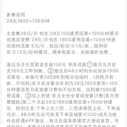
套餐说明
29元160G+100分钟
主套餐29元/月 包含:29元10G通用流量+100分钟通话
优惠后资费:29元/月包含:160G通用流量+100分钟通
话国内流量:5元/G，短信/彩信:0.1元/条，国内语
音:0.15元/分钟通话。赠来电显示，全国接听免费，
激活当月任意渠道充值100元 享受优惠①激活当月首
充100元立即到账。②激活后48小时内自动添加150G
流量包，各服可查2029年到期自动续约，(自然月有
效，不结转)首月若全量全价则为29元160G通用+100
分钟通话首月若按量计费则不扣月租，仅到账150G通
用流量。③综上所述:首月全价全量或按量计费(首月资
费随机)第二个月起29元160G通用流量+100分钟通
话。特别注意:下单上次三照，三照请规范上传。下单成
功后，48小时左右可联系下单店铺要ICCID(或关注收
件在联通APP激活，激活充值等联通官方测试发货。号
码短信)，本产品已经是优惠产品不可再享受其他任何