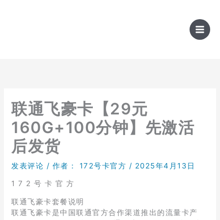
跳
至
内
容
联通飞豪卡【29元
160G+100分钟】先激活
后发货
发表评论
/ 作者：
172号卡官方
/
2025年4月13日
1 7 2 号 卡 官 方
联通飞豪卡套餐说明
联通飞豪卡是中国联通官方合作渠道推出的流量卡产