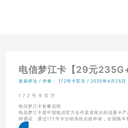
跳
至
内
容
电信梦江卡【29元235G
发表评论
/ 作者：
172号卡官方
/
2025年4月25日
1 7 2 号 卡 官 方
电信梦江卡套餐说明
电信梦江卡是中国电信官方合作渠道推出的流量卡产品，
钟通话。通过172号卡分销系统在线申请，全国顺丰