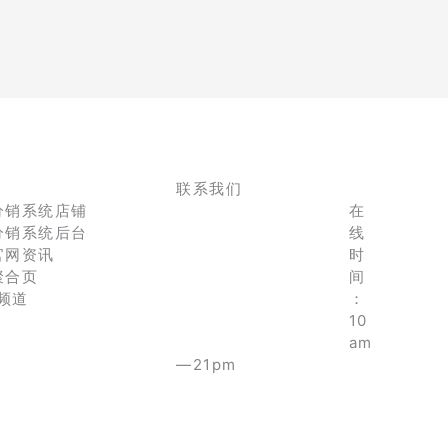
联系我们
分销系统店铺
在
分销系统后台
线
官网资讯
时
聚合页
间
e频道
：
10
am
—21pm