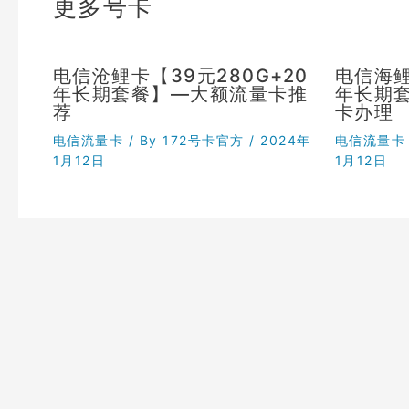
更多号卡
电信沧鲤卡【39元280G+20
电信海鲤
年长期套餐】—大额流量卡推
年长期
荐
卡办理
电信流量卡
/ By
172号卡官方
/
2024年
电信流量卡
1月12日
1月12日