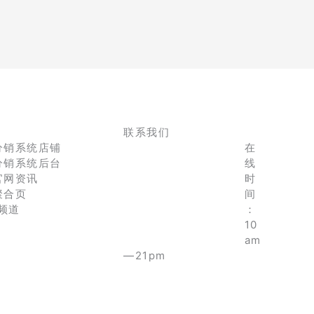
联系我们
分销系统店铺
在
分销系统后台
线
官网资讯
时
聚合页
间
e频道
：
10
am
—21pm