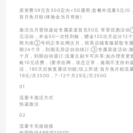
原资费39元含30G定向+5G通用;套餐外流量5元/G
首月免月租(体验金当月有效)
激活当月需快递处专属渠道首充50元 享受优惠活动①
元活动，本金50一次性到账，赠金120次月起分1
商为准②号码正常在网次月，联系店铺客服获取专属链
期24个月，到期无异议自动续订:③专属渠道活动:激
个月，到期自动退订:流量主副卡可共享:如办理变更
账10元话费，(要求在网，状态正常，逾期不支持补
话，180天后恢复通话功能;综上所述:首月免月租流
19元/月250G，7-12个月29元/月250G
01
流量卡激活方式
快递激活
02
流量卡充值链接
中国电信APP或10000