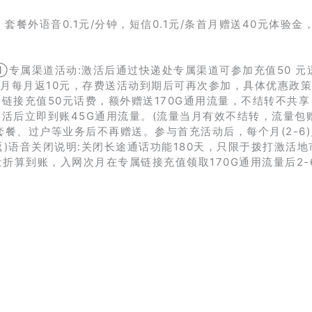
，套餐外语音0.1元/分钟，短信0.1元/条首月赠送40元体验金
专属渠道活动:激活后通过快递处专属渠道可参加充值50 元送 
2个月每月返10元，存费送活动到期后可再次参加，具体优惠政
接充值50元话费，额外赠送170G通用流量，不结转不共享
活后立即到账45G通用流量。(流量当月有效不结转，流量包赠
套餐、过户等业务后不再赠送。参与首充活动后，每个月(2-6
返)语音关闭说明:关闭长途通话功能180天，只限于拨打激活地
量折算到账，入网次月在专属链接充值领取170G通用流量后2-