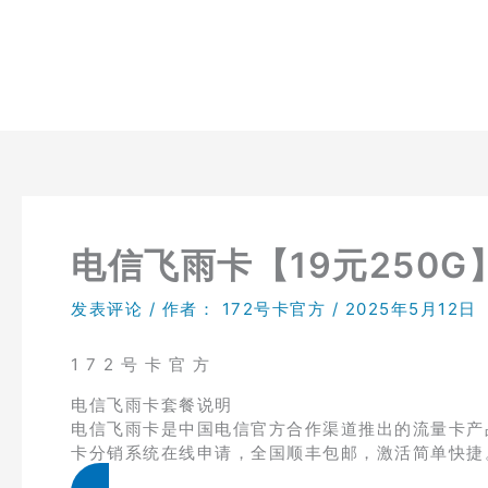
跳
至
内
容
电信飞雨卡【19元250G
发表评论
/ 作者：
172号卡官方
/
2025年5月12日
1 7 2 号 卡 官 方
电信飞雨卡套餐说明
电信飞雨卡是中国电信官方合作渠道推出的流量卡产品，
卡分销系统在线申请，全国顺丰包邮，激活简单快捷