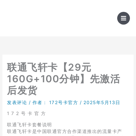
跳
至
内
容
联通飞轩卡【29元
160G+100分钟】先激活
后发货
发表评论
/ 作者：
172号卡官方
/
2025年5月13日
1 7 2 号 卡 官 方
联通飞轩卡套餐说明
联通飞轩卡是中国联通官方合作渠道推出的流量卡产