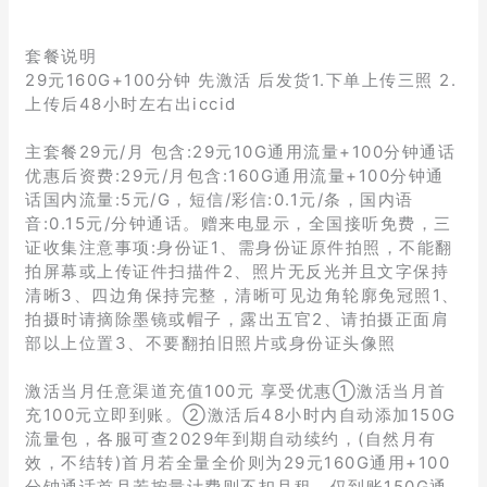
套餐说明
29元160G+100分钟 先激活 后发货1.下单上传三照 2.
上传后48小时左右出iccid
主套餐29元/月 包含:29元10G通用流量+100分钟通话
优惠后资费:29元/月包含:160G通用流量+100分钟通
话国内流量:5元/G，短信/彩信:0.1元/条，国内语
音:0.15元/分钟通话。赠来电显示，全国接听免费，三
证收集注意事项:身份证1、需身份证原件拍照，不能翻
拍屏幕或上传证件扫描件2、照片无反光并且文字保持
清晰3、四边角保持完整，清晰可见边角轮廓免冠照1、
拍摄时请摘除墨镜或帽子，露出五官2、请拍摄正面肩
部以上位置3、不要翻拍旧照片或身份证头像照
激活当月任意渠道充值100元 享受优惠①激活当月首
充100元立即到账。②激活后48小时内自动添加150G
流量包，各服可查2029年到期自动续约，(自然月有
效，不结转)首月若全量全价则为29元160G通用+100
分钟通话首月若按量计费则不扣月租，仅到账150G通