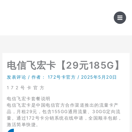
跳
至
内
容
电信飞宏卡【29元185G】
发表评论
/ 作者：
172号卡官方
/
2025年5月20日
1 7 2 号 卡 官 方
电信飞宏卡套餐说明
电信飞宏卡是中国电信官方合作渠道推出的流量卡产
品，月租29元，包含155GG通用流量、30GG定向流
量。通过172号卡分销系统在线申请，全国顺丰包邮，
激活简单快捷。