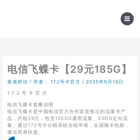
跳
至
内
容
电信飞蝶卡【29元185G】
发表评论
/ 作者：
172号卡官方
/
2025年6月18日
1 7 2 号 卡 官 方
电信飞蝶卡套餐说明
电信飞蝶卡是中国电信官方合作渠道推出的流量卡产
品，月租29元，包含155GG通用流量、30GG定向流
量。通过172号卡分销系统在线申请，全国顺丰包邮，
激活简单快捷。