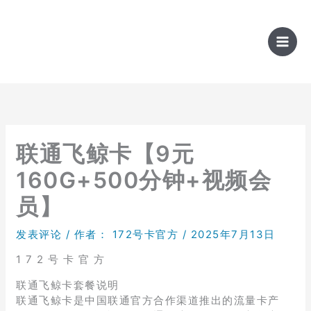
跳
至
内
容
联通飞鲸卡【9元
160G+500分钟+视频会
员】
发表评论
/ 作者：
172号卡官方
/
2025年7月13日
1 7 2 号 卡 官 方
联通飞鲸卡套餐说明
联通飞鲸卡是中国联通官方合作渠道推出的流量卡产