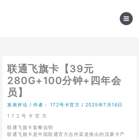
跳
至
内
容
联通飞旗卡【39元
280G+100分钟+四年会
员】
发表评论
/ 作者：
172号卡官方
/
2025年7月16日
1 7 2 号 卡 官 方
联通飞旗卡套餐说明
联通飞旗卡是中国联通官方合作渠道推出的流量卡产