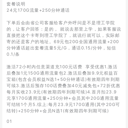
套餐说明
24元170G流量+250分钟通话
下单后会由省公司客服给客户外呼问是不是理工学院
的，让客户回答：是的， 就说去那里上学，如果客服说
直接把这个卡寄到理工学院了，就说行就可以，实际邮
寄的还是客户的地址。69元包20G全国通用流量+200
分钟通话超出套餐流量5元/G，通话0.15/分钟，短信
0.1/条
激活72小时内任意渠道充100元话费 享受优惠1.激活
后叠加1元150G通用流量包2.激活后叠加9.9元权益百
宝箱(包含会员权益N选1+50分钟通话)有效期四年到期
可续3.激活后预存100话费叠加40元减免包+72折优惠
每月实收23.9元(有效期四年到期可续)4.首月扣23.9
元享170G通用流量+250分钟+会员其中20G通用流量
可结转1个月5.综上:每月23.9元170G通用(其中20G可
结转)+250分钟+会员N选1(有效期四年到期可续)
01