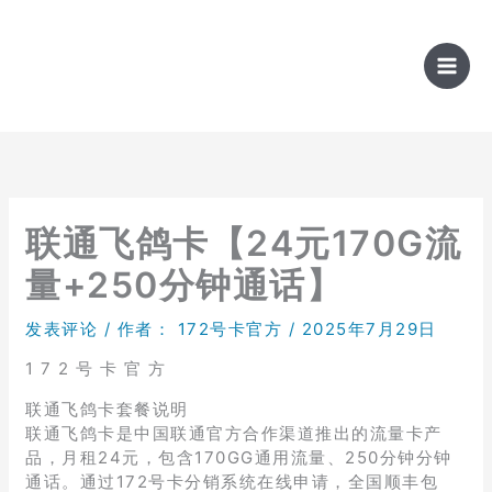
跳
至
内
容
联通飞鸽卡【24元170G流
量+250分钟通话】
发表评论
/ 作者：
172号卡官方
/
2025年7月29日
1 7 2 号 卡 官 方
联通飞鸽卡套餐说明
联通飞鸽卡是中国联通官方合作渠道推出的流量卡产
品，月租24元，包含170GG通用流量、250分钟分钟
通话。通过172号卡分销系统在线申请，全国顺丰包