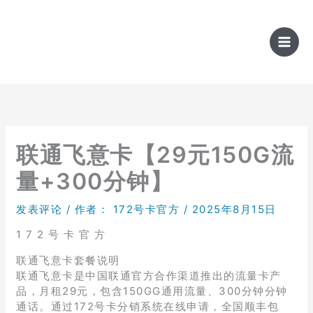
跳
至
内
容
联通飞意卡【29元150G流
量+300分钟】
发表评论
/ 作者：
172号卡官方
/
2025年8月15日
1 7 2 号 卡 官 方
联通飞意卡套餐说明
联通飞意卡是中国联通官方合作渠道推出的流量卡产
品，月租29元，包含150GG通用流量、300分钟分钟
通话。通过172号卡分销系统在线申请，全国顺丰包