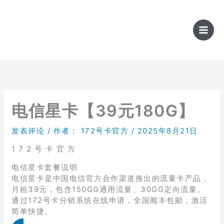
跳
至
内
容
电信星卡【39元180G】
发表评论
/ 作者：
172号卡官方
/
2025年8月21日
1 7 2 号 卡 官 方
电信星卡套餐说明
电信星卡是中国电信官方合作渠道推出的流量卡产品，
月租39元，包含150GG通用流量、30GG定向流量。
通过172号卡分销系统在线申请，全国顺丰包邮，激活
简单快捷。