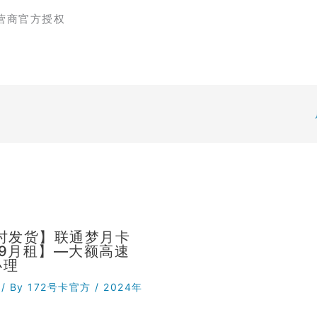
营商官方授权
小时发货】联通梦月卡
29月租】—大额高速
办理
/ By
172号卡官方
/
2024年