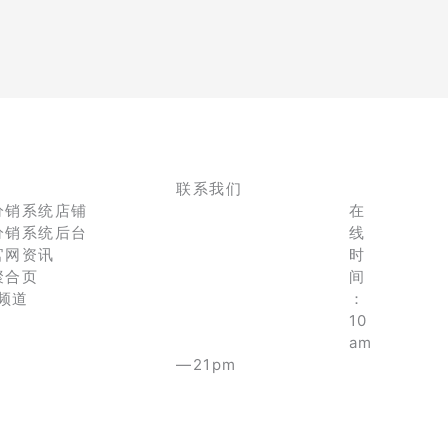
联系我们
分销系统店铺
在
分销系统后台
线
官网资讯
时
聚合页
间
e频道
：
10
am
—21pm