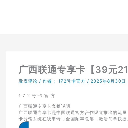
跳
至
内
容
广西联通专享卡【39元21
发表评论
/ 作者：
172号卡官方
/
2025年8月30日
1 7 2 号 卡 官 方
广西联通专享卡套餐说明
广西联通专享卡是中国联通官方合作渠道推出的流量卡产
卡分销系统在线申请，全国顺丰包邮，激活简单快捷