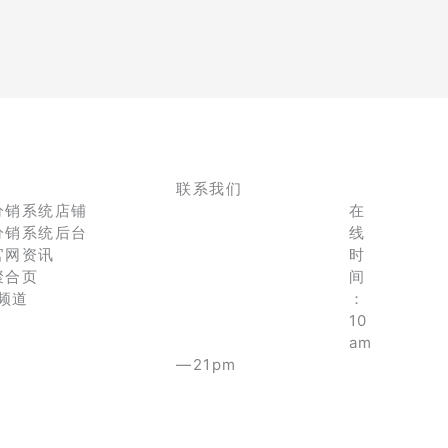
联系我们
分销系统店铺
在
分销系统后台
线
官网资讯
时
聚合页
间
e频道
：
10
am
—21pm