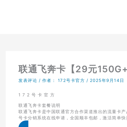
跳
至
内
容
联通飞奔卡【29元150G
发表评论
/ 作者：
172号卡官方
/
2025年9月14日
1 7 2 号 卡 官 方
联通飞奔卡套餐说明
联通飞奔卡是中国联通官方合作渠道推出的流量卡产品，
号卡分销系统在线申请，全国顺丰包邮，激活简单快