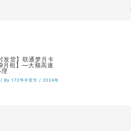
小时发货】联通梦月卡
29月租】—大额高速
办理
/ By
172号卡官方
/
2024年