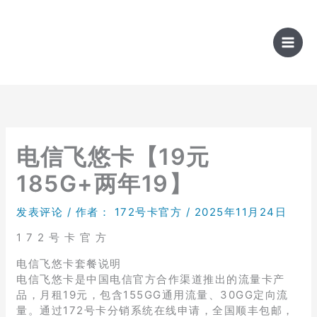
跳
至
内
容
电信飞悠卡【19元
185G+两年19】
发表评论
/ 作者：
172号卡官方
/
2025年11月24日
1 7 2 号 卡 官 方
电信飞悠卡套餐说明
电信飞悠卡是中国电信官方合作渠道推出的流量卡产
品，月租19元，包含155GG通用流量、30GG定向流
量。通过172号卡分销系统在线申请，全国顺丰包邮，