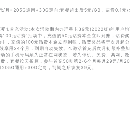
元/月=205G通用+30G定向;套餐超出后5元/GB，语音0.1元
受1.首充活动:本次活动期内办理星卡39元(2022版)的用户
0元话费得100元话费”活动中，充值的50元话费本金立即到账，话费
活动中，充值的100元话费本金立即到账，话费奖品将于次月起分
连续享用24个月，到期自动失效。4.激活首充后次月初额外叠加1
活动的手机号码须为正常在网状态，若为停机、欠费、离网、
，套餐按天折算，参与首充50则第2-6个月每月29元/月20
/月205G通用+30G定向，到期之后恢复39元。