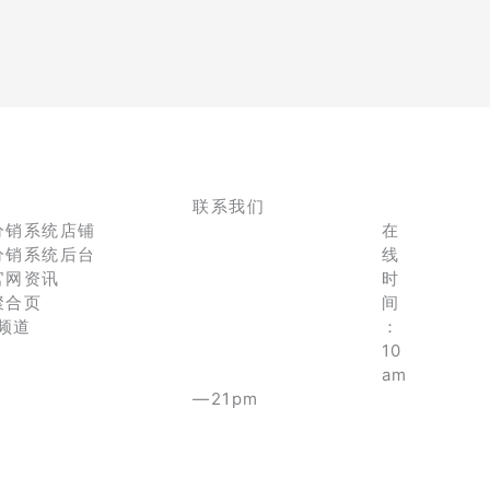
联系我们
分销系统店铺
在
分销系统后台
线
官网资讯
时
聚合页
间
e频道
：
10
am
—21pm