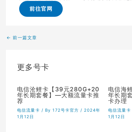
前往官网
←
前一篇文章
更多号卡
电信沧鲤卡【39元280G+20
电信海鲤
年长期套餐】—大额流量卡推
年长期
荐
卡办理
电信流量卡
/ By
172号卡官方
/
2024年
电信流量卡
1月12日
1月12日