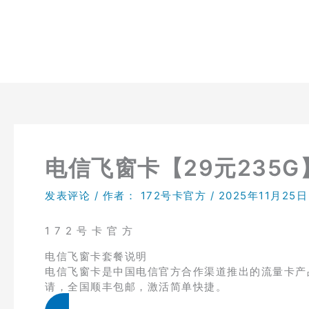
跳
至
内
容
电信飞窗卡【29元235G
发表评论
/ 作者：
172号卡官方
/
2025年11月25日
1 7 2 号 卡 官 方
电信飞窗卡套餐说明
电信飞窗卡是中国电信官方合作渠道推出的流量卡产品
请，全国顺丰包邮，激活简单快捷。