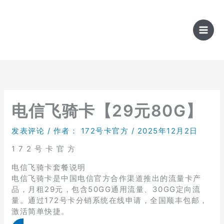
跳
至
内
容
电信飞骑卡【29元80G】
发表评论
/ 作者：
172号卡官方
/
2025年12月2日
1 7 2 号 卡 官 方
电信飞骑卡套餐说明
电信飞骑卡是中国电信官方合作渠道推出的流量卡产
品，月租29元，包含50GG通用流量、30GG定向流
量。通过172号卡分销系统在线申请，全国顺丰包邮，
激活简单快捷。