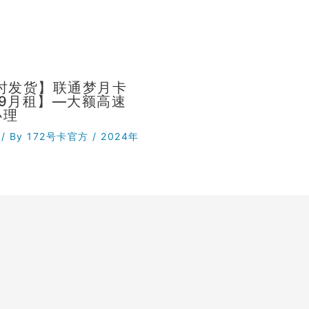
小时发货】联通梦月卡
29月租】—大额高速
办理
/ By
172号卡官方
/
2024年