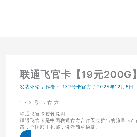
跳
至
内
容
联通飞官卡【19元200G
发表评论
/ 作者：
172号卡官方
/
2025年12月5日
1 7 2 号 卡 官 方
联通飞官卡套餐说明
联通飞官卡是中国联通官方合作渠道推出的流量卡产品
请，全国顺丰包邮，激活简单快捷。