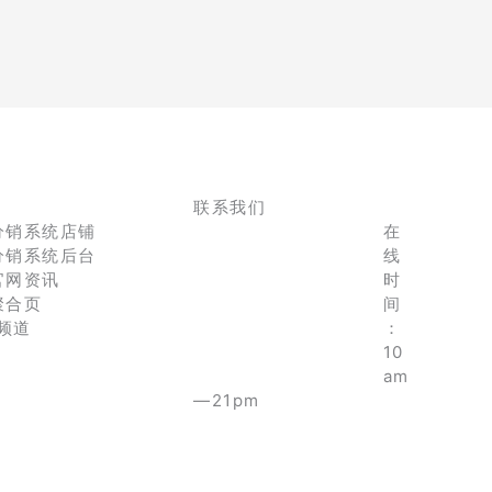
联系我们
分销系统店铺
在
分销系统后台
线
官网资讯
时
聚合页
间
e频道
：
10
am
—21pm