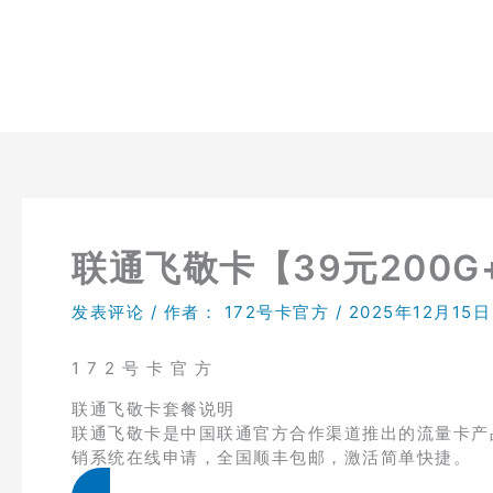
跳
至
内
容
联通飞敬卡【39元200G
发表评论
/ 作者：
172号卡官方
/
2025年12月15日
1 7 2 号 卡 官 方
联通飞敬卡套餐说明
联通飞敬卡是中国联通官方合作渠道推出的流量卡产品，
销系统在线申请，全国顺丰包邮，激活简单快捷。