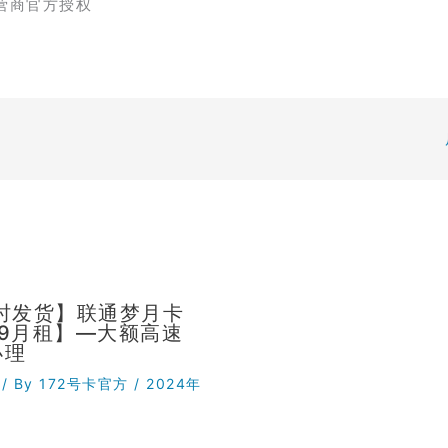
营商官方授权
小时发货】联通梦月卡
29月租】—大额高速
办理
/ By
172号卡官方
/
2024年