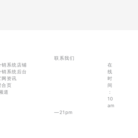
联系我们
分销系统店铺
在
分销系统后台
线
官网资讯
时
聚合页
间
e频道
：
10
am
—21pm