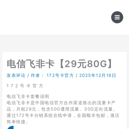
跳
至
内
容
电信飞非卡【29元80G】
发表评论
/ 作者：
172号卡官方
/
2025年12月16日
1 7 2 号 卡 官 方
电信飞非卡套餐说明
电信飞非卡是中国电信官方合作渠道推出的流量卡产
品，月租29元，包含50G通用流量、30G定向流量。
通过172号卡分销系统在线申请，全国顺丰包邮，激活
简单快捷。