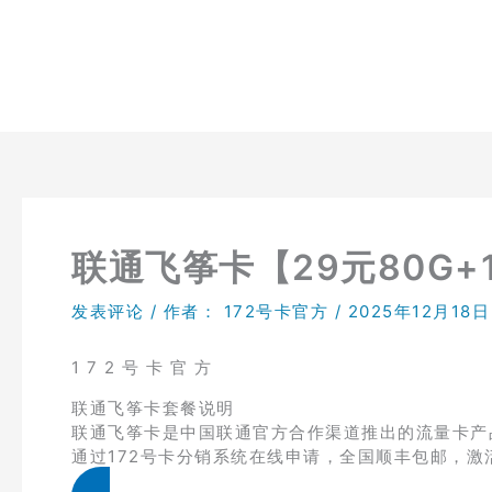
跳
至
内
容
联通飞筝卡【29元80G+
发表评论
/ 作者：
172号卡官方
/
2025年12月18日
1 7 2 号 卡 官 方
联通飞筝卡套餐说明
联通飞筝卡是中国联通官方合作渠道推出的流量卡产品
通过172号卡分销系统在线申请，全国顺丰包邮，激