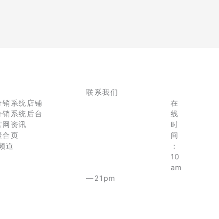
联系我们
分销系统店铺
在
分销系统后台
线
官网资讯
时
聚合页
间
e频道
：
10
am
—21pm