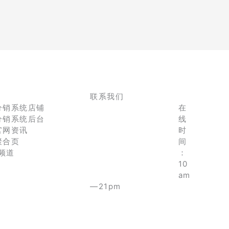
联系我们
分销系统店铺
在
分销系统后台
线
官网资讯
时
聚合页
间
e频道
：
10
am
—21pm