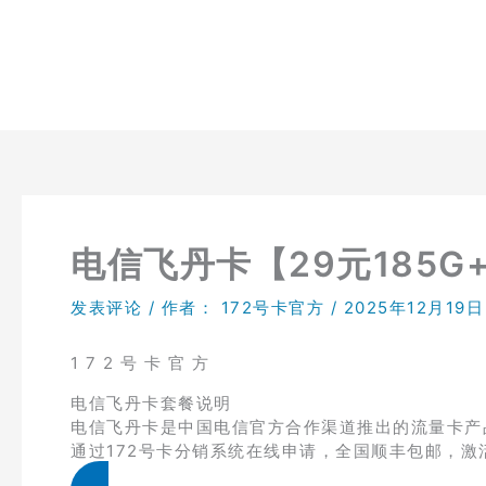
跳
至
内
容
电信飞丹卡【29元185G
发表评论
/ 作者：
172号卡官方
/
2025年12月19日
1 7 2 号 卡 官 方
电信飞丹卡套餐说明
电信飞丹卡是中国电信官方合作渠道推出的流量卡产品，
通过172号卡分销系统在线申请，全国顺丰包邮，激