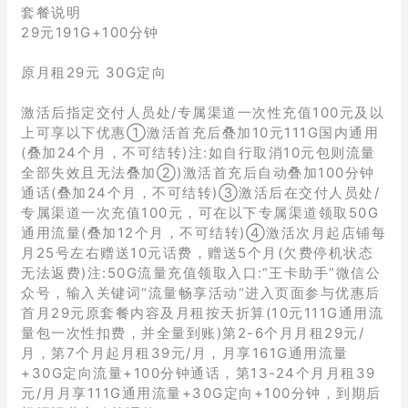
套餐说明
29元191G+100分钟
原月租29元 30G定向
激活后指定交付人员处/专属渠道一次性充值100元及以
上可享以下优惠①激活首充后叠加10元111G国内通用
(叠加24个月，不可结转)注:如自行取消10元包则流量
全部失效且无法叠加②)激活首充后自动叠加100分钟
通话(叠加24个月，不可结转)③激活后在交付人员处/
专属渠道一次充值100元，可在以下专属渠道领取50G
通用流量(叠加12个月，不可结转)④激活次月起店铺每
月25号左右赠送10元话费，赠送5个月(欠费停机状态
无法返费)注:50G流量充值领取入口:“王卡助手”微信公
众号，输入关键词“流量畅享活动“进入页面参与优惠后
首月29元原套餐内容及月租按天折算(10元111G通用流
量包一次性扣费，并全量到账)第2-6个月月租29元/
月，第7个月起月租39元/月，月享161G通用流量
+30G定向流量+100分钟通话，第13-24个月月租39
元/月月享111G通用流量+30G定向+100分钟，到期后