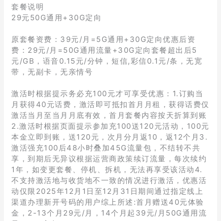
套餐说明
29元50G通用+30G定向
原套餐资费：39元/月=5G通用+30G定向优惠后资
费：29元/月=50G通用流量+30G定向套餐超出后5
元/GB，语音0.15元/分钟，短信,彩信0.1元/条，无宽
带，无副卡，无亲情号
激活时根据提示务必充100元才可享受优惠：1.订购当
月获得40元话费，激活即可抵扣首月月租，获得话费仅
激活当月至当月月底有效，首月套餐内容按天折算到账
2.激活时根据页面提示参加充100送120元活动，100元
本金立即到账，送120元，次月分月返10，返12个月3.
激活强充100后48小时叠加45G流量包，不结转不共
享，到期后无异议根据运营商政策续订流量，每次续约
1年，如变更套餐、停机、拆机，无法再享受该活动4.
不支持激活地与收货地不一致的情况进行激活，优惠活
动仅限2025年12月1日至12月31日期间通过指定线上
渠道办理新开号码的用户综上所述:首月赠送40元体验
金，2-13个月29元/月，14个月起39元/月50G通用流