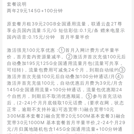
套餐说明
两年29元145G+100分钟
原套餐月租39元20GB全国通用流量，联通云盘2T尊
享会员国内流量:5元/G 短信彩信:0.1元/条 赠来电显示
国内语音:0.15元/分钟 首月半量半价
激活强充100元享优惠 :①首月入网计费方式半量半
价，首月套内资源量减半。②激活并首次充值100元后
自动叠加195元125G全国通用流量月包(流量可共享，
可结转)，流量包费用可减免24个月，到期自动续约③
激活并首次充值100元后自动叠加100分钟通话/月④)
激活并首充充值100元，自动优惠后月费为39元/月含
145G全国通用流量+100分钟通话，流量包优惠期24
个自然月，到期后不取消优惠顺延。⑤参与首充活动
后，(2-24)个月月底领取10元话费，(要求在网，状态
正常，逾期不支持补返)可选宽带:1)融合宽带10元
300M基本套餐2)融合宽带20元500M基本套餐3)融合
宽带30元1000M 基本套餐首月半量半价,2-24个月29
元/月归属地随机包含145G全国通用流量+100分钟通