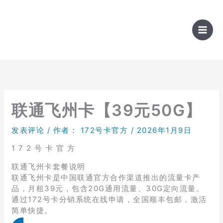
跳
至
内
容
联通飞州卡【39元50G】
发表评论
/ 作者：
172号卡官方
/
2026年1月9日
1 7 2 号 卡 官 方
联通飞州卡套餐说明
联通飞州卡是中国联通官方合作渠道推出的流量卡产
品，月租39元，包含20G通用流量、30G定向流量。
通过172号卡分销系统在线申请，全国顺丰包邮，激活
简单快捷。