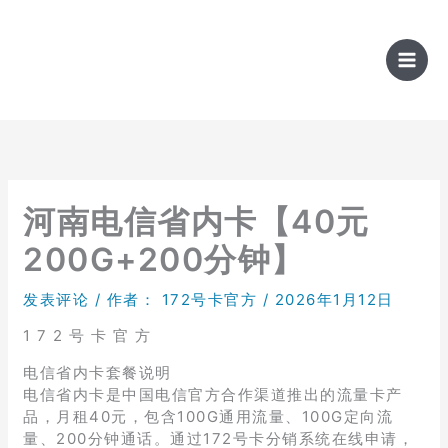
跳
至
内
容
河南电信省内卡【40元
200G+200分钟】
发表评论
/ 作者：
172号卡官方
/
2026年1月12日
1 7 2 号 卡 官 方
电信省内卡套餐说明
电信省内卡是中国电信官方合作渠道推出的流量卡产
品，月租40元，包含100G通用流量、100G定向流
量、200分钟通话。通过172号卡分销系统在线申请，