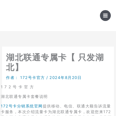
跳
至
内
容
湖北联通专属卡【 只发湖
北】
作者：
172号卡官方
/
2024年8月20日
1 7 2 号 卡 官 方
湖北联通专属卡套餐说明
172号卡分销系统官网
提供移动、电信、联通大额告诉流量
卡服务，本次介绍流量卡为湖北联通专属卡，欢迎您来172