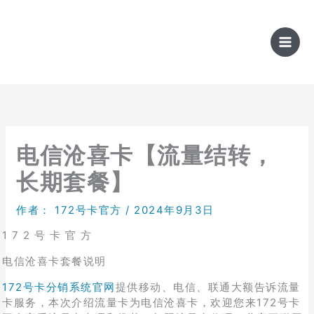
跳
至
内
容
电信沧喜卡【流量结转，
长期套餐】
作者：
172号卡官方
/
2024年9月3日
1 7 2 号 卡 官 方
电信沧喜卡套餐说明
172号卡分销系统官网
提供移动、电信、联通大额告诉流量
卡服务，本次介绍流量卡为电信沧喜卡，欢迎您来172号卡