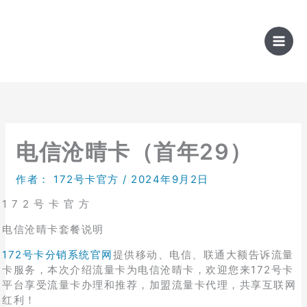
跳
至
内
容
电信沧晴卡（首年29）
作者：
172号卡官方
/
2024年9月2日
1 7 2 号 卡 官 方
电信沧晴卡套餐说明
172号卡分销系统官网
提供移动、电信、联通大额告诉流量
卡服务，本次介绍流量卡为电信沧晴卡，欢迎您来172号卡
平台享受流量卡办理和推荐，加盟流量卡代理，共享互联网
红利！