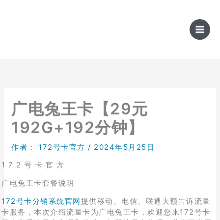
跳
至
内
容
广电兔王卡【29元
192G+192分钟】
作者：
172号卡官方
/
2024年5月25日
1 7 2 号 卡 官 方
广电兔王卡套餐说明
172号卡分销系统官网
提供移动、电信、联通大额告诉流量
卡服务，本次介绍流量卡为广电兔王卡，欢迎您来172号卡