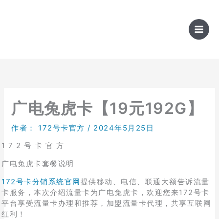
跳
至
内
容
广电兔虎卡【19元192G】
作者：
172号卡官方
/
2024年5月25日
1 7 2 号 卡 官 方
广电兔虎卡套餐说明
172号卡分销系统官网
提供移动、电信、联通大额告诉流量
卡服务，本次介绍流量卡为广电兔虎卡，欢迎您来172号卡
平台享受流量卡办理和推荐，加盟流量卡代理，共享互联网
红利！